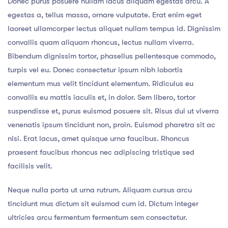
Donec purus posuere nullam lacus aliquam egestas arcu. A
egestas a, tellus massa, ornare vulputate. Erat enim eget
laoreet ullamcorper lectus aliquet nullam tempus id. Dignissim
convallis quam aliquam rhoncus, lectus nullam viverra.
Bibendum dignissim tortor, phasellus pellentesque commodo,
turpis vel eu. Donec consectetur ipsum nibh lobortis
elementum mus velit tincidunt elementum. Ridiculus eu
convallis eu mattis iaculis et, in dolor. Sem libero, tortor
suspendisse et, purus euismod posuere sit. Risus dui ut viverra
venenatis ipsum tincidunt non, proin. Euismod pharetra sit ac
nisi. Erat lacus, amet quisque urna faucibus. Rhoncus
praesent faucibus rhoncus nec adipiscing tristique sed
facilisis velit.
Neque nulla porta ut urna rutrum. Aliquam cursus arcu
tincidunt mus dictum sit euismod cum id. Dictum integer
ultricies arcu fermentum fermentum sem consectetur.