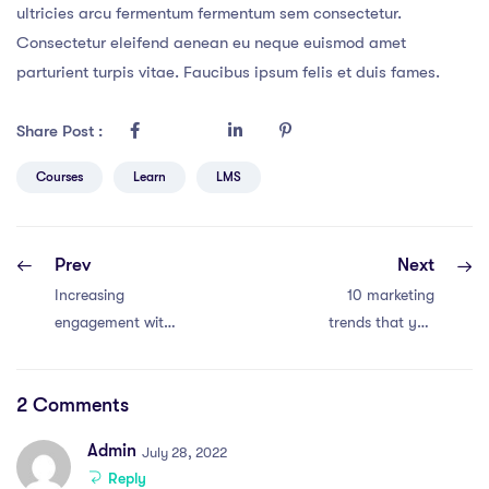
ultricies arcu fermentum fermentum sem consectetur.
Consectetur eleifend aenean eu neque euismod amet
parturient turpis vitae. Faucibus ipsum felis et duis fames.
Share Post :
Courses
Learn
LMS
Prev
Next
Increasing
10 marketing
engagement with
trends that you
Instagram and
should be
facebook
prepared for in
2 Comments
2022
Admin
July 28, 2022
Reply