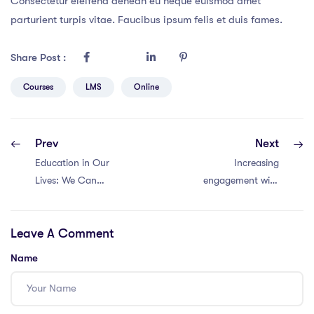
Consectetur eleifend aenean eu neque euismod amet
parturient turpis vitae. Faucibus ipsum felis et duis fames.
Share Post :
Courses
LMS
Online
Prev
Next
Education in Our
Increasing
Lives: We Can
engagement with
Change the
Instagram and
Future
facebook
Leave A Comment
Name