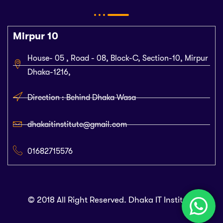
Mirpur 10
House- 05 , Road - 08, Block-C, Section-10, Mirpur
Dhaka-1216,
Direction : Behind Dhaka Wasa
dhakaitinstitute@gmail.com
01682715576
© 2018 All Right Reserved. Dhaka IT Institute