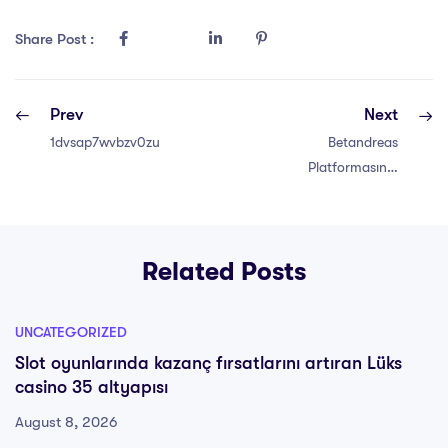
Share Post :
Prev
Next
1dvsap7wvbzv0zu
Betandreas
Platformasının
Rəqiblər Fonunda
Müqayisəli Təhlili –
Betandreas
Related Posts
Qeydiyyat və
Giriş Prosesinin
Effektivliyi
UNCATEGORIZED
Slot oyunlarında kazanç fırsatlarını artıran Lüks
casino 35 altyapısı
August 8, 2026