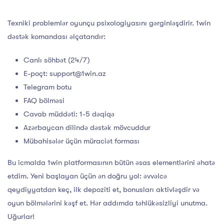
Texniki problemlər oyunçu psixologiyasını gərginləşdirir. 1win
dəstək komandası əlçatandır:
Canlı söhbət (24/7)
E-poçt: support@1win.az
Telegram botu
FAQ bölməsi
Cavab müddəti: 1-5 dəqiqə
Azərbaycan dilində dəstək mövcuddur
Mübahisələr üçün müraciət forması
Bu icmalda 1win platformasının bütün əsas elementlərini əhatə
etdim. Yeni başlayan üçün ən doğru yol: əvvəlcə
qeydiyyatdan keç, ilk depoziti et, bonusları aktivləşdir və
oyun bölmələrini kəşf et. Hər addımda təhlükəsizliyi unutma.
Uğurlar!