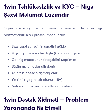
1win Təhlükəsizlik və KYC – Niyə
Şəxsi Məlumat Lazımdır
Oyunçu psixologiyası təhlükəsizliyə həssasdır. 1win lisenziyalı
platformadır. KYC prosesi məcburidir:
Şəxsiyyət sənədinin surətini yüklə
Yaşayış ünvanını təsdiqlə (kommunal qəbzi)
Ödəniş metodunun fotoşəklini təqdim et
Bütün məlumatlar şifrələnir
Yalnız bir hesab açmaq olar
Yetkinlik yaşı tələb olunur (18+)
Məlumatlar üçüncü tərəflərə ötürülmür
1win Dəstək Xidməti – Problem
Yarananda Nə Etməli