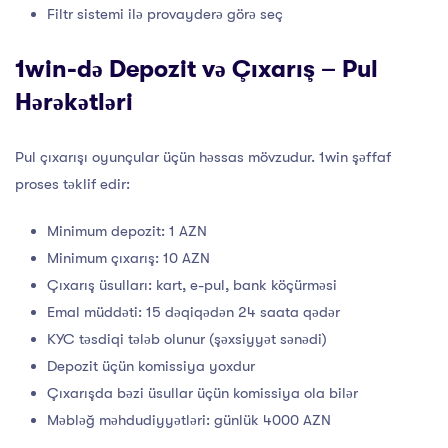
Filtr sistemi ilə provayderə görə seç
1win-də Depozit və Çıxarış – Pul
Hərəkətləri
Pul çıxarışı oyunçular üçün həssas mövzudur. 1win şəffaf
proses təklif edir:
Minimum depozit: 1 AZN
Minimum çıxarış: 10 AZN
Çıxarış üsulları: kart, e-pul, bank köçürməsi
Emal müddəti: 15 dəqiqədən 24 saata qədər
KYC təsdiqi tələb olunur (şəxsiyyət sənədi)
Depozit üçün komissiya yoxdur
Çıxarışda bəzi üsullar üçün komissiya ola bilər
Məbləğ məhdudiyyətləri: günlük 4000 AZN