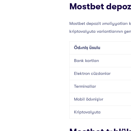
Mostbet depozit
Mostbet depozit əməliyyatları k
kriptovalyuta variantlarının gen
Ödəniş üsulu
Bank kartları
Elektron cüzdanlar
Terminallar
Mobil ödənişlər
Kriptovalyuta