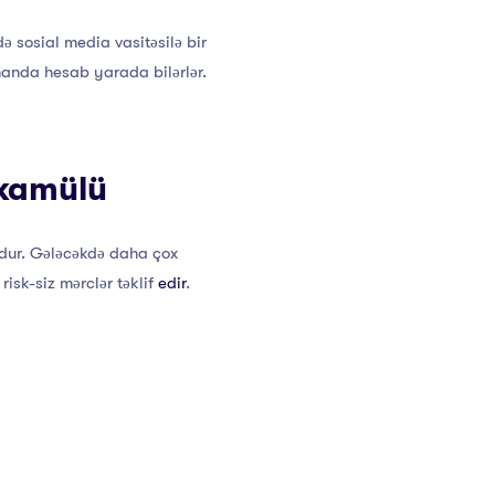
ə sosial media vasitəsilə bir
amanda hesab yarada bilərlər.
əkamülü
ddur. Gələcəkdə daha çox
risk-siz mərclər təklif
edir
.