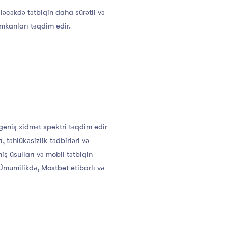
ləcəkdə tətbiqin daha sürətli və
imkanları təqdim edir.
eniş xidmət spektri təqdim edir
 təhlükəsizlik tədbirləri və
ş üsulları və mobil tətbiqin
 Ümumilikdə, Mostbet etibarlı və