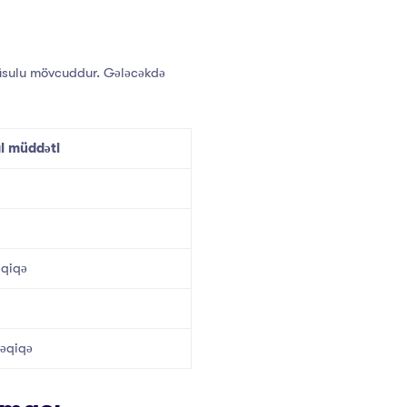
ş üsulu mövcuddur. Gələcəkdə
l müddəti
əqiqə
dəqiqə