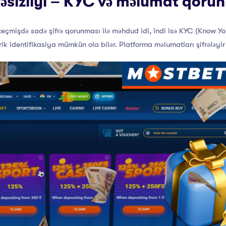
əsizliyi – KYC və məlumat qoru
i keçmişdə sadə şifrə qorunması ilə məhdud idi, indi isə KYC (Know Y
ik identifikasiya mümkün ola bilər. Platforma məlumatları şifrələyir 