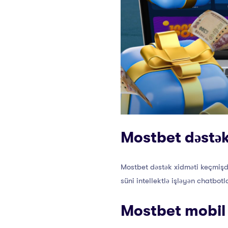
Mostbet dəstək
Mostbet dəstək xidməti keçmişdə 
süni intellektlə işləyən chatbotl
Mostbet mobil 