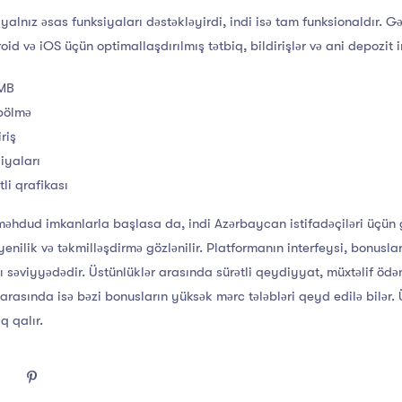
alnız əsas funksiyaları dəstəkləyirdi, indi isə tam funksionaldır. Gə
oid və iOS üçün optimallaşdırılmış tətbiq, bildirişlər və ani depozit 
 MB
 bölmə
riş
siyaları
li qrafikası
əhdud imkanlarla başlasa da, indi Azərbaycan istifadəçiləri üçün g
nilik və təkmilləşdirmə gözlənilir. Platformanın interfeysi, bonusları,
səviyyədədir. Üstünlüklər arasında sürətli qeydiyyat, müxtəlif ödəni
 arasında isə bəzi bonusların yüksək mərc tələbləri qeyd edilə bilər.
q qalır.