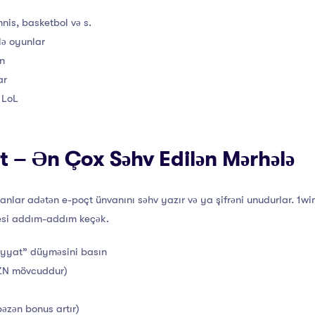
nnis, basketbol və s.
rlə oyunlar
un
ar
 LoL
 – Ən Çox Səhv Edilən Mərhələ
lar adətən e-poçt ünvanını səhv yazır və ya şifrəni unudurlar. 1w
sesi addım-addım keçək.
iyyat” düyməsini basın
AZN mövcuddur)
əzən bonus artır)