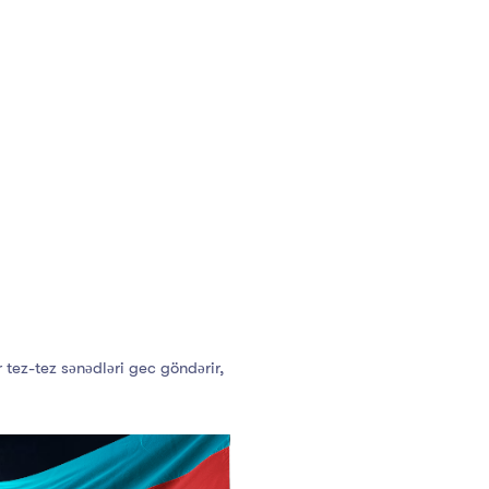
 tez-tez sənədləri gec göndərir,