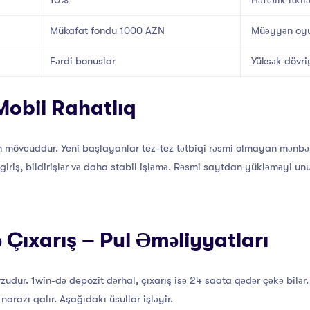
10%
Həftəlik itkil
Mükafat fondu 1000 AZN
Müəyyən oyu
Fərdi bonuslar
Yüksək dövr
 Mobil Rahatlıq
n mövcuddur. Yeni başlayanlar tez-tez tətbiqi rəsmi olmayan mənbələ
li giriş, bildirişlər və daha stabil işləmə. Rəsmi saytdan yükləməyi u
 Çıxarış – Pul Əməliyyatları
zudur. 1win-də depozit dərhal, çıxarış isə 24 saata qədər çəkə bilər
 narazı qalır. Aşağıdakı üsullar işləyir.