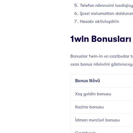
Telefon nömrəsini təsdiqləy
Şəxsi məlumatları doldurun
Hesabı aktivləşdirin
1win Bonusları
Bonuslar 1win-in ən cazibədar tə
əsas bonus növlərini göstərəcə
Bonus Növü
Xoş gəldin bonusu
Kazino bonusu
İdman mərcləri bonusu