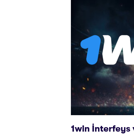
1win İnterfeys 