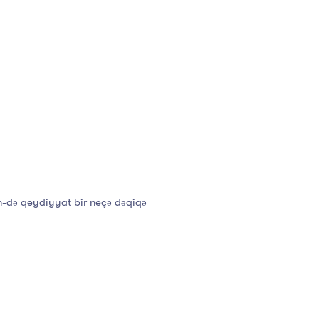
in-də qeydiyyat bir neçə dəqiqə