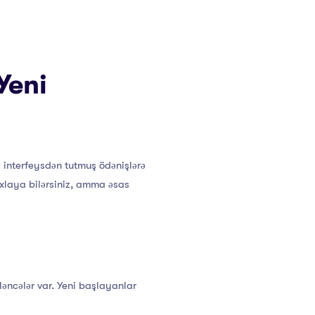
Yeni
a interfeysdən tutmuş ödənişlərə
xlaya bilərsiniz, amma əsas
ləncələr var. Yeni başlayanlar