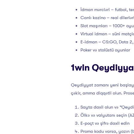
İdman mərcləri – futbol, te
Canlı kazino – real dilerlə
Slot maşınları – 1000+ oy
Virtual idman – süni matçl
E-idman – CS:GO, Dota 2,
Poker və stolüstü oyunlar
1win Qeydiyyat
Qeydiyyat zamanı yeni başlayan
çəkir, amma diqqətli olun. Pro
Sayta daxil olun və “Qeyd
Ölkə və valyutanı seçin (
E-poçt və şifrə daxil edin
Promo kodu varsa, yazın (b