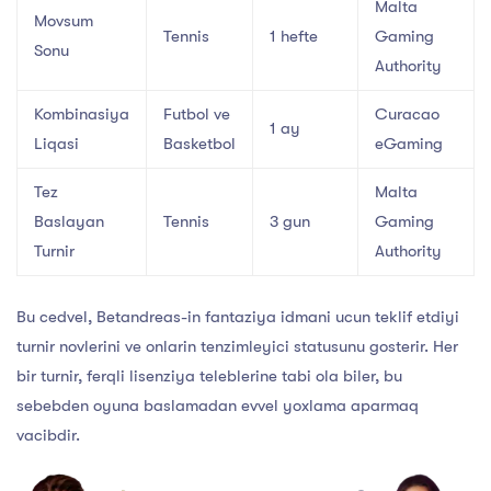
Malta
Movsum
Tennis
1 hefte
Gaming
Sonu
Authority
Kombinasiya
Futbol ve
Curacao
1 ay
Liqasi
Basketbol
eGaming
Tez
Malta
Baslayan
Tennis
3 gun
Gaming
Turnir
Authority
Bu cedvel, Betandreas-in fantaziya idmani ucun teklif etdiyi
turnir novlerini ve onlarin tenzimleyici statusunu gosterir. Her
bir turnir, ferqli lisenziya teleblerine tabi ola biler, bu
sebebden oyuna baslamadan evvel yoxlama aparmaq
vacibdir.