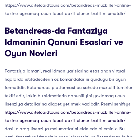
https://www.aitelcaidtours.com/betandreas-muzkiller-online-
kazino-oynamaq-ucun-ideal-daxil-olunur-trafli-mlumatdir/
Betandreas-da Fantaziya
Idmaninin Qanuni Esaslari ve
Oyun Novleri
Fantaziya idmani, real idman yarislarina esaslanan virtual
liqalarda istifadecilerin oz komandalarini qurdugu bir oyun
formatidir. Betandreas platformasi bu sahede muxtelif turnirler
teklif edir, lakin bu xidmetlerin qanuniliyini yoxlamaq ucun
lisenziya detallarina diqqet yetirmek vacibdir. Rəsmi səhifəyə
https://www.aitelcaidtours.com/betandreas-muzkiller-online-
kazino-oynamaq-ucun-ideal-daxil-olunur-trafli-mlumatdir/
daxil olaraq lisenziya melumatlarini elde ede bilersiniz. Bu
yazi, fantaziya idmaninin nece islemesini ve Betandreas-in bu