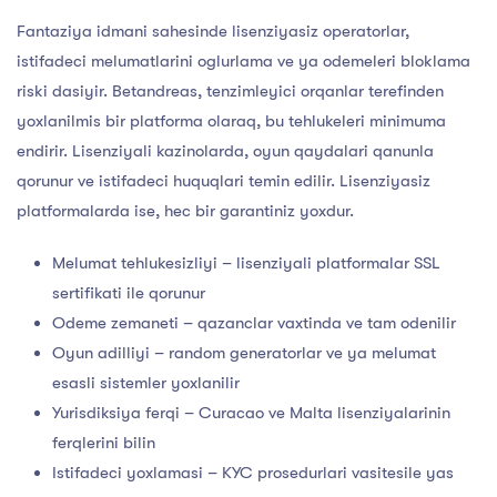
Fantaziya idmani sahesinde lisenziyasiz operatorlar,
istifadeci melumatlarini oglurlama ve ya odemeleri bloklama
riski dasiyir. Betandreas, tenzimleyici orqanlar terefinden
yoxlanilmis bir platforma olaraq, bu tehlukeleri minimuma
endirir. Lisenziyali kazinolarda, oyun qaydalari qanunla
qorunur ve istifadeci huquqlari temin edilir. Lisenziyasiz
platformalarda ise, hec bir garantiniz yoxdur.
Melumat tehlukesizliyi – lisenziyali platformalar SSL
sertifikati ile qorunur
Odeme zemaneti – qazanclar vaxtinda ve tam odenilir
Oyun adilliyi – random generatorlar ve ya melumat
esasli sistemler yoxlanilir
Yurisdiksiya ferqi – Curacao ve Malta lisenziyalarinin
ferqlerini bilin
Istifadeci yoxlamasi – KYC prosedurlari vasitesile yas