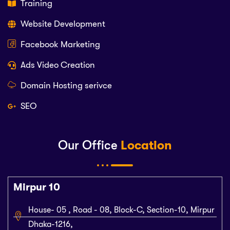
Training
Website Development
Facebook Marketing
Ads Video Creation
Domain Hosting serivce
SEO
Our Office
Location
Mirpur 10
House- 05 , Road - 08, Block-C, Section-10, Mirpur
Dhaka-1216,