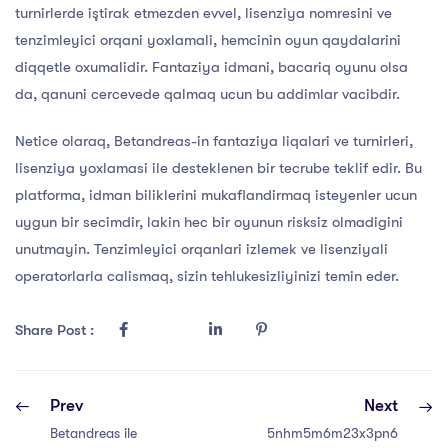
turnirlerde iştirak etmezden evvel, lisenziya nomresini ve
tenzimleyici orqani yoxlamali, hemcinin oyun qaydalarini
diqqetle oxumalidir. Fantaziya idmani, bacariq oyunu olsa
da, qanuni cercevede qalmaq ucun bu addimlar vacibdir.
Netice olaraq, Betandreas-in fantaziya liqalari ve turnirleri,
lisenziya yoxlamasi ile desteklenen bir tecrube teklif edir. Bu
platforma, idman biliklerini mukaflandirmaq isteyenler ucun
uygun bir secimdir, lakin hec bir oyunun risksiz olmadigini
unutmayin. Tenzimleyici orqanlari izlemek ve lisenziyali
operatorlarla calismaq, sizin tehlukesizliyinizi temin eder.
Share Post :
Prev
Next
Betandreas ile
5nhm5m6m23x3pn6