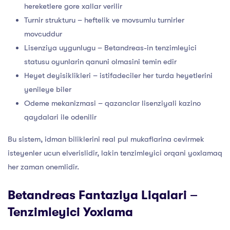
hereketlere gore xallar verilir
Turnir strukturu – heftelik ve movsumlu turnirler
movcuddur
Lisenziya uygunlugu – Betandreas-in tenzimleyici
statusu oyunlarin qanuni olmasini temin edir
Heyet deyisiklikleri – istifadeciler her turda heyetlerini
yenileye biler
Odeme mekanizmasi – qazanclar lisenziyali kazino
qaydalari ile odenilir
Bu sistem, idman biliklerini real pul mukaflarina cevirmek
isteyenler ucun elverislidir, lakin tenzimleyici orqani yoxlamaq
her zaman onemlidir.
Betandreas Fantaziya Liqalari –
Tenzimleyici Yoxlama