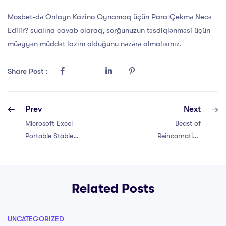
Mosbet-də Onlayn Kazino Oynamaq üçün Para Çekmə Necə
Edilir? sualına cavab olaraq, sorğunuzun təsdiqlənməsi üçün
müəyyən müddət lazım olduğunu nəzərə almalısınız.
Share Post :
Prev
Next
Microsoft Excel
Beast of
Portable Stable
Reincarnation
x64 [Stable]
Cracked Update
MediaFire
ElAmigos Release
Windows
Related Posts
Multilingual
UNCATEGORIZED