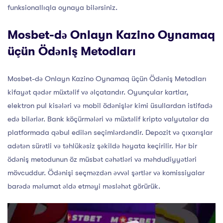
funksionallıqla oynaya bilərsiniz.
Mosbet-də Onlayn Kazino Oynamaq
üçün Ödəniş Metodları
Mosbet-də Onlayn Kazino Oynamaq üçün Ödəniş Metodları
kifayət qədər müxtəlif və əlçatandır. Oyunçular kartlar,
elektron pul kisələri və mobil ödənişlər kimi üsullardan istifadə
edə bilərlər. Bank köçürmələri və müxtəlif kripto valyutalar da
platformada qəbul edilən seçimlərdəndir. Depozit və çıxarışlar
adətən sürətli və təhlükəsiz şəkildə həyata keçirilir. Hər bir
ödəniş metodunun öz müsbət cəhətləri və məhdudiyyətləri
mövcuddur. Ödənişi seçməzdən əvvəl şərtlər və komissiyalar
barədə məlumat əldə etməyi məsləhət görürük.