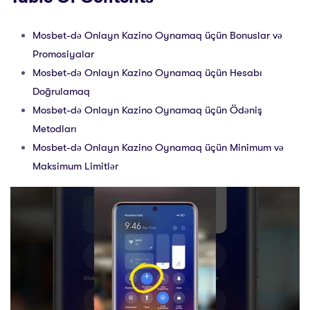
Mosbet-də Onlayn Kazino Oynamaq üçün Bonuslar və
Promosiyalar
Mosbet-də Onlayn Kazino Oynamaq üçün Hesabı
Doğrulamaq
Mosbet-də Onlayn Kazino Oynamaq üçün Ödəniş
Metodları
Mosbet-də Onlayn Kazino Oynamaq üçün Minimum və
Maksimum Limitlər