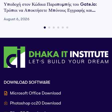
Υποδοχή στον Κώδικα Παραπομπής του Gate.io:
Τρόποι να Αποκτήσετε Μπόνους Εγγραφής και
Επιστροφή Προμηθειών
August 6, 2026
DOWNLOAD SOFTWARE
Microsoft Office Download
Photoshop cc20 Download